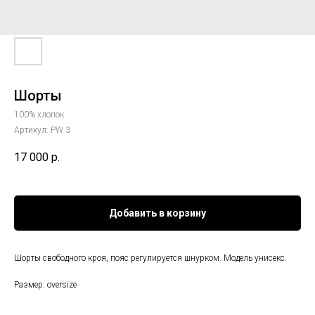
Шорты
100% хлопок
Артикул:
PW 3
17 000
р.
Добавить в корзину
Шорты свободного кроя, пояс регулируется шнурком. Модель унисекс.
Размер: oversize